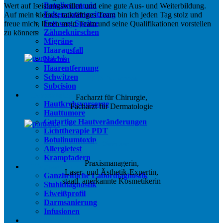
Botulinumtoxin
Wert auf Leistungswillen und eine gute Aus- und Weiterbildung.
Faltenunterspritzung
Auf mein kleines, tatkräftiges Team bin ich jeden Tag stolz und
Fett weg Spritze
freue mich, Ihnen mein Team und seine Qualifikationen vorstellen
Zähneknirschen
zu können:
Migräne
Haarausfall
Narben
Haarentfernung
Schwitzen
PD Dr. W. Koenen
Subcision
Dermatologie
Facharzt für Chirurgie,
Hautkrebsvorsorge
Facharzt für Dermatologie
Hauttumore
Gutartige Hautveränderungen
Lichttherapie PDT
Botulinumtoxin
E. Chrispens
Allergietest
Krampfadern
Praxismanagerin,
Diagnostik und Therapie
Laser- und Ästhetik-Expertin,
Ganzheitliche Labordiagnostik
staatl. anerkannte Kosmetikerin
Stuhldiagnostik
Eiweißprofil
Darmsanierung
Infusionen
Aktuelles