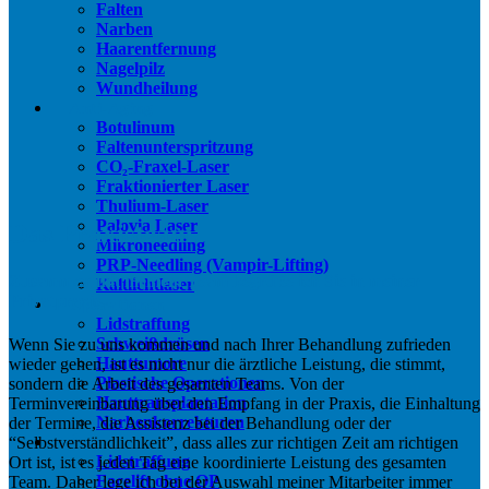
Falten
Narben
Haarentfernung
Nagelpilz
Wundheilung
Anti-Aging
Botulinum
Faltenunterspritzung
CO₂-Fraxel-Laser
Fraktionierter Laser
Thulium-Laser
Palovia Laser
Das Praxisteam
Mikroneedling
PRP-Needling (Vampir-Lifting)
Zusammen mit meinem Team begrüße ich Sie in meiner
Kaltlichtlaser
Privatpraxis.
Operationen
Lidstraffung
Schweißdrüsen
Wenn Sie zu uns kommen und nach Ihrer Behandlung zufrieden
Hauttumore
wieder gehen, ist es nicht nur die ärztliche Leistung, die stimmt,
Plastische Operationen
sondern die Arbeit des gesamten Teams. Von der
Hauttransplantation
Terminvereinbarung über den Empfang in der Praxis, die Einhaltung
Narbenkorrekturen
der Termine, die Assistenz bei der Behandlung oder der
“Selbstverständlichkeit”, dass alles zur richtigen Zeit am richtigen
Ästhetik
Lidstraffung
Ort ist, ist es jeden Tag eine koordinierte Leistung des gesamten
Facelift ohne OP
Team. Daher lege ich bei der Auswahl meiner Mitarbeiter immer