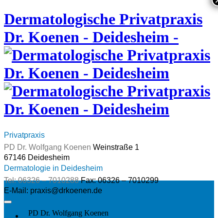
Skip
Dermatologische Privatpraxis
to
content
Dr. Koenen - Deidesheim -
Privatpraxis
Weinstraße 1
Dermatologie in Deidesheim
Fax: 06326 – 7010299
PD Dr. Wolfgang Koenen
Privatpraxis