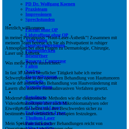
PD Dr. Wolfgang Koenen
Praxisteam
Impressionen
Sprechstunden
Laserbehandlung
Herzlich willkommen
Facelift ohne OP
Lidstraffung ohne OP
in meiner Privatpraxis “Haut-Laser-Ästhetik”! Zusammen mit
Anti-Aging
meinem Team betreue ich Sie als Privatpatient in ruhiger
Hautveränderungen
Atmosphäre bei allen Fragen zu Dermatologie, Chirurgie,
Pigmentflecken
Laser und Ästhetik.
Besenreiser
Rosacea / Couperose
Was meine Praxis auszeichnet:
Falten
Narben
In fast 30 Jahren beruflicher Tätigkeit habe ich meine
Haarentfernung
Schwerpunkte in der operativen Behandlung von Hauttumoren
Nagelpilz
sowie der ästhetischen Behandlung von Hautveränderung mit
Wundheilung
Lasern und anderen minimalinvasiven Verfahren gesetzt.
Anti-Aging
Botulinum
Moderne diagnostische Methoden wie die elektronische
Faltenunterspritzung
Videodermatoskopie aber auch Mikrobiomanalysen oder
CO₂-Fraxel-Laser
Eiweißprofile helfen mir, Ihre Beschwerden sicher zu
Fraktionierter Laser
bestimmen und verlässliche Therapien festzulegen.
Thulium-Laser
Palovia Laser
Mein Spektrum ästhetischer Behandlungen reicht von
Mikroneedling
Operationen wie Lidstraffungen oder