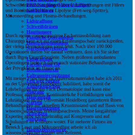
PRP-Needling (Vampir-Lifting)
Schweißdrüsenabsaugungen über Unterspritzungen mit Fillern
Kaltlichtlaser
und Botulinum bis hin zu Lipolyse (Fett-weg-Spritze),
Operationen
Mikroneedling und Plasma-Behandlungen.
Lidstraffung
Schweißdrüsen
Hauttumore
Durch meine vorangegangene Facharztausbildung zum
Plastische Operationen
Chirurgen kann ich auf einen Erfahrungsschatz zurückgreifen,
Hauttransplantation
der vielen Dermatologen sonst fehlt. Nach über 100.000
Narbenkorrekturen
Operationen dürfen Sie darauf vertrauen, dass ich Sie sicher
Ästhetik
durch Ihren Eingriff begleite. Neben größeren ambulanten
Lidstraffung
Operationen biete ich daher auch stationäre Behandlungen in
Facelift ohne OP
der Privatklinik im Hause an.
Botulinumtoxin
Faltenunterspritzung
Mit meiner Forschung zu Hautersatzmaterialen habe ich 2011
Fett weg Spritze
an der Universität Heidelberg habilitiert, habe somit die
Zähneknirschen
Lehrbefugnis für das Fach Dermatologie und kann eine
Migräne
Professur annehmen. Kontinuierliche Fortbildungen und
Haarausfall
Lehrtätigkeit an der Universität Heidelberg garantieren Ihnen
Narben
Behandlungen auf aktuellem Kenntnisstand und auf Basis von
Haarentfernung
wissenschaftlichem Wirkungsnachweis. Meine langjährige
Schwitzen
Expertise gebe ich regelmäßig auf Kongressen und auf
Subcision
Schulungen an Kollegen weiter. Für mehrere Firmen im
Dermatologie
Bereich Laser und Mikroneedling arbeite ich als
Hautkrebsvorsorge
wissenschaftlicher Berater und Referent.
Hauttumore