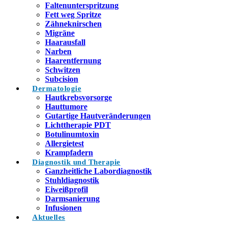
Faltenunterspritzung
Fett weg Spritze
Zähneknirschen
Migräne
Haarausfall
Narben
Haarentfernung
Schwitzen
Subcision
Dermatologie
Hautkrebsvorsorge
Hauttumore
Gutartige Hautveränderungen
Lichttherapie PDT
Botulinumtoxin
Allergietest
Krampfadern
Diagnostik und Therapie
Ganzheitliche Labordiagnostik
Stuhldiagnostik
Eiweißprofil
Darmsanierung
Infusionen
Aktuelles