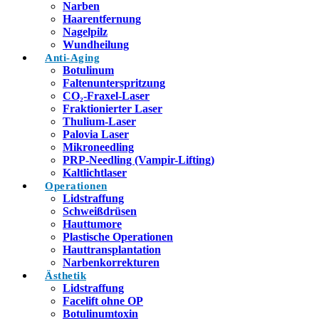
Narben
Haarentfernung
Nagelpilz
Wundheilung
Anti-Aging
Botulinum
Faltenunterspritzung
CO₂-Fraxel-Laser
Fraktionierter Laser
Thulium-Laser
Palovia Laser
Mikroneedling
PRP-Needling (Vampir-Lifting)
Kaltlichtlaser
Operationen
Lidstraffung
Schweißdrüsen
Hauttumore
Plastische Operationen
Hauttransplantation
Narbenkorrekturen
Ästhetik
Lidstraffung
Facelift ohne OP
Botulinumtoxin