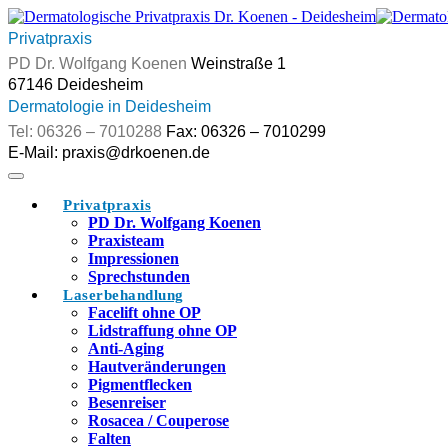
Skip
to
Privatpraxis
content
Weinstraße 1
Dermatologie in Deidesheim
Fax: 06326 – 7010299
Privatpraxis
PD Dr. Wolfgang Koenen
Praxisteam
Impressionen
Sprechstunden
Laserbehandlung
Facelift ohne OP
Lidstraffung ohne OP
Anti-Aging
Hautveränderungen
Pigmentflecken
Besenreiser
Rosacea / Couperose
Falten