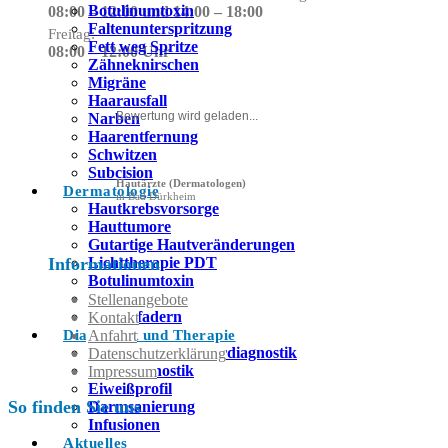
Botulinumtoxin
08:00 – 12:00 und 14:00 – 18:00
Faltenunterspritzung
Freitag:
Fett weg Spritze
08:00 – 12:00 Uhr
Zähneknirschen
Migräne
Haarausfall
Bewertung wird geladen...
Narben
Haarentfernung
Schwitzen
Subcision
Hautärzte (Dermatologen)
Dermatologie
in Bad Dürkheim
Hautkrebsvorsorge
Hauttumore
Gutartige Hautveränderungen
Lichttherapie PDT
Informationen
Botulinumtoxin
Allergietest
Stellenangebote
Krampfadern
Kontakt
Diagnostik und Therapie
Anfahrt
Ganzheitliche Labordiagnostik
Datenschutzerklärung
Stuhldiagnostik
Impressum
Eiweißprofil
So finden Sie uns
Darmsanierung
Infusionen
Aktuelles