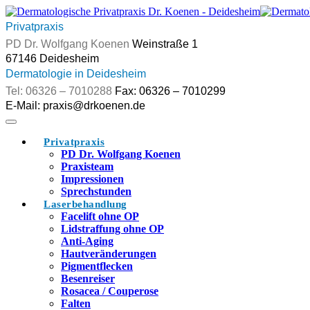
Skip
to
Privatpraxis
content
Weinstraße 1
Dermatologie in Deidesheim
Fax: 06326 – 7010299
Privatpraxis
PD Dr. Wolfgang Koenen
Praxisteam
Impressionen
Sprechstunden
Laserbehandlung
Facelift ohne OP
Lidstraffung ohne OP
Anti-Aging
Hautveränderungen
Pigmentflecken
Besenreiser
Rosacea / Couperose
Falten