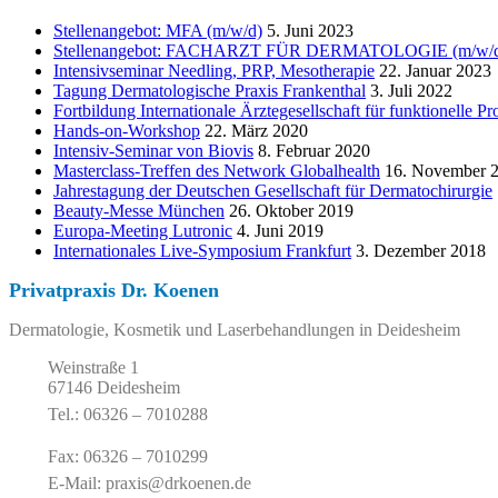
Stellenangebot: MFA (m/w/d)
5. Juni 2023
Stellenangebot: FACHARZT FÜR DERMATOLOGIE (m/w/d) i
Intensivseminar Needling, PRP, Mesotherapie
22. Januar 2023
Tagung Dermatologische Praxis Frankenthal
3. Juli 2022
Fortbildung Internationale Ärztegesellschaft für funktionelle P
Hands-on-Workshop
22. März 2020
Intensiv-Seminar von Biovis
8. Februar 2020
Masterclass-Treffen des Network Globalhealth
16. November 
Jahrestagung der Deutschen Gesellschaft für Dermatochirurgie
Beauty-Messe München
26. Oktober 2019
Europa-Meeting Lutronic
4. Juni 2019
Internationales Live-Symposium Frankfurt
3. Dezember 2018
Privatpraxis Dr. Koenen
Dermatologie, Kosmetik und Laserbehandlungen in Deidesheim
Weinstraße 1
67146 Deidesheim
Tel.: 06326 – 7010288
Fax: 06326 – 7010299
E-Mail: praxis@drkoenen.de