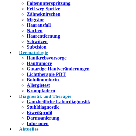
Faltenunterspritzung
Fett weg Spritze
Zähneknirschen
Migräne
Haarausfall
Narben
Haarentfernung
Schwitzen
Subcision
Dermatologie
Hautkrebsvorsorge
Hauttumore
Gutartige Hautveränderungen
Lichttherapie PDT
Botulinumtoxin
Allergietest
Krampfadern
Diagnostik und Therapie
Ganzheitliche Labordiagnostik
Stuhldiagnostik
Eiweißprofil
Darmsanierung
Infusionen
Aktuelles