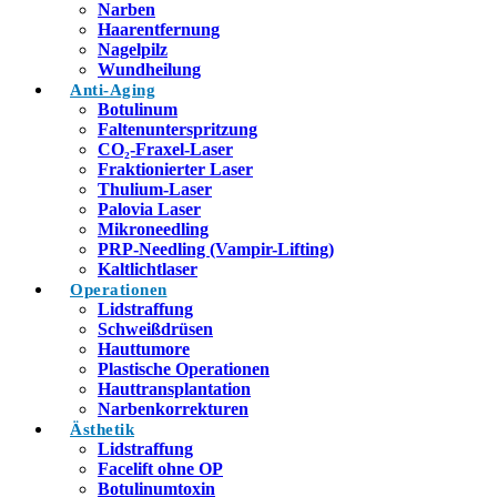
Narben
Haarentfernung
Nagelpilz
Wundheilung
Anti-Aging
Botulinum
Faltenunterspritzung
CO₂-Fraxel-Laser
Fraktionierter Laser
Thulium-Laser
Palovia Laser
Mikroneedling
PRP-Needling (Vampir-Lifting)
Kaltlichtlaser
Operationen
Lidstraffung
Schweißdrüsen
Hauttumore
Plastische Operationen
Hauttransplantation
Narbenkorrekturen
Ästhetik
Lidstraffung
Facelift ohne OP
Botulinumtoxin