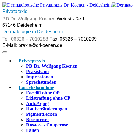
Skip
to
Privatpraxis
content
Weinstraße 1
Dermatologie in Deidesheim
Fax: 06326 – 7010299
Privatpraxis
PD Dr. Wolfgang Koenen
Praxisteam
Impressionen
Sprechstunden
Laserbehandlung
Facelift ohne OP
Lidstraffung ohne OP
Anti-Aging
Hautveränderungen
Pigmentflecken
Besenreiser
Rosacea / Couperose
Falten