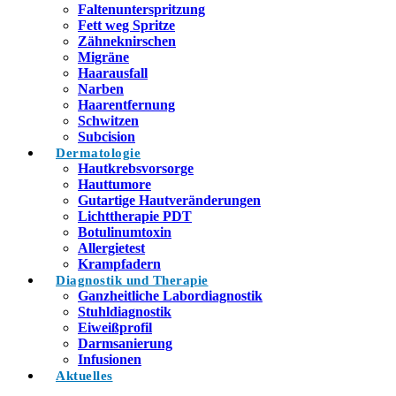
Faltenunterspritzung
Fett weg Spritze
Zähneknirschen
Migräne
Haarausfall
Narben
Haarentfernung
Schwitzen
Subcision
Dermatologie
Hautkrebsvorsorge
Hauttumore
Gutartige Hautveränderungen
Lichttherapie PDT
Botulinumtoxin
Allergietest
Krampfadern
Diagnostik und Therapie
Ganzheitliche Labordiagnostik
Stuhldiagnostik
Eiweißprofil
Darmsanierung
Infusionen
Aktuelles