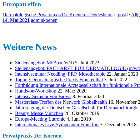
Europatreffen
Dermatologische Privatpraxis Dr. Koenen - Deidesheim
>
post
>
All
14. Mai 2021
adminkoenen
Weitere News
Stellenangebot: MFA (m/w/d)
5. Juni 2023
Stellenangebot: FACHARZT FÜR DERMATOLOGIE (m/w/d) i
Intensivseminar Needling, PRP, Mesotherapie
22. Januar 2023
Tagung Dermatologische Praxis Frankenthal
3. Juli 2022
Fortbildung Internationale Ärztegesellschaft für funktionelle P
Hands-on-Workshop
22. März 2020
Intensiv-Seminar von Biovis
8. Februar 2020
Masterclass-Treffen des Network Globalhealth
16. November 
Jahrestagung der Deutschen Gesellschaft für Dermatochirurgie
Beauty-Messe München
26. Oktober 2019
Europa-Meeting Lutronic
4. Juni 2019
Internationales Live-Symposium Frankfurt
3. Dezember 2018
Privatpraxis Dr. Koenen