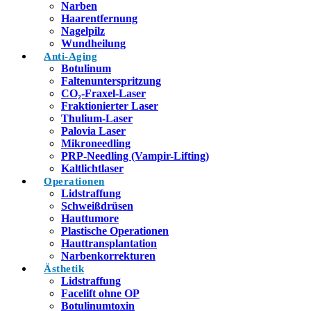
Narben
Haarentfernung
Nagelpilz
Wundheilung
Anti-Aging
Botulinum
Faltenunterspritzung
CO₂-Fraxel-Laser
Fraktionierter Laser
Thulium-Laser
Palovia Laser
Mikroneedling
PRP-Needling (Vampir-Lifting)
Kaltlichtlaser
Operationen
Lidstraffung
Schweißdrüsen
Hauttumore
Plastische Operationen
Hauttransplantation
Narbenkorrekturen
Ästhetik
Lidstraffung
Facelift ohne OP
Botulinumtoxin