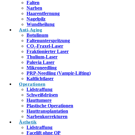
Falten
Narben
Haarentfernung
Nagelpilz
Wundheilung
Anti-Aging
Botulinum
Faltenunterspritzung
CO₂-Fraxel-Laser
Fraktionierter Laser
Thulium-Laser
Palovia Laser
Mikroneedling
PRP-Needling (Vampir-Lifting)
Kaltlichtlaser
Operationen
Lidstraffung
Schweißdrüsen
Hauttumore
Plastische Operationen
Hauttransplantation
Narbenkorrekturen
Ästhetik
Lidstraffung
Facelift ohne OP