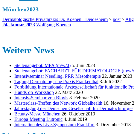
München2023
Dermatologische Privatpraxis Dr. Koenen - Deidesheim
>
post
>
All
24. Januar 2023
Wolfgang Koenen
Weitere News
Stellenangebot: MFA (m/w/d)
5. Juni 2023
Stellenangebot: FACHARZT FÜR DERMATOLOGIE (m/w/d) i
Intensivseminar Needling, PRP, Mesotherapie
22. Januar 2023
Tagung Dermatologische Praxis Frankenthal
3. Juli 2022
Fortbildung Internationale Ärztegesellschaft für funktionelle P
Hands-on-Workshop
22. März 2020
Intensiv-Seminar von Biovis
8. Februar 2020
Masterclass-Treffen des Network Globalhealth
16. November 
Jahrestagung der Deutschen Gesellschaft für Dermatochirurgie
Beauty-Messe München
26. Oktober 2019
Europa-Meeting Lutronic
4. Juni 2019
Internationales Live-Symposium Frankfurt
3. Dezember 2018