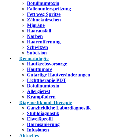
Botulinumtoxin
Faltenunterspritzung
Fett weg Spritze
Zähneknirschen
Migräne
Haarausfall
Narben
Haarentfernung
Schwitzen
Subcision
Dermatologie
Hautkrebsvorsorge
Hauttumore
Gutartige Hautveränderungen
Lichttherapie PDT
Botulinumtoxin
Allergietest
Krampfadern
Diagnostik und Therapie
Ganzheitliche Labordiagnostik
Stuhldiagnostik
Eiweißprofil
Darmsanierung
Infusionen
Aktuelles